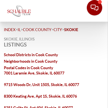
>
>
>
>
INDEX
IL
COOK COUNTY
CITY
SKOKIE
SKOKIE, ILLINOIS
LISTINGS
School Districts in Cook County
Neighborhoods in Cook County
Postal Codes in Cook County
7001 Laramie Ave, Skokie, IL 60077
9715 Woods Dr, Unit 1505, Skokie, IL 60077
8300 Keating Ave, Apt 1S, Skokie, IL 60076
5251 Galitz St, Apt 404, Skokie, IL 60077