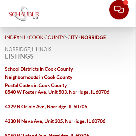
>
>
>
>
INDEX
IL
COOK COUNTY
CITY
NORRIDGE
NORRIDGE, ILLINOIS
LISTINGS
School Districts in Cook County
Neighborhoods in Cook County
Postal Codes in Cook County
8540 W Foster Ave, Unit 503, Norridge, IL 60706
4329 N Oriole Ave, Norridge, IL 60706
4330 N Neva Ave, Unit 305, Norridge, IL 60706
8059 W Leland Ave, Norridge, IL 60706