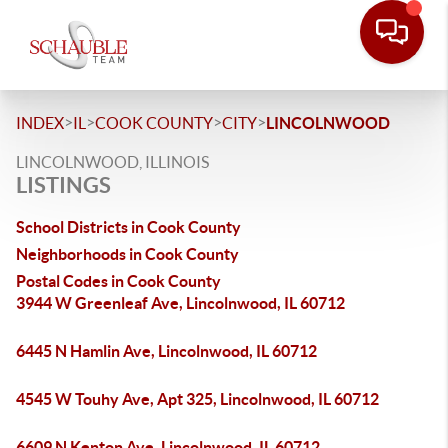
>
>
>
>
INDEX
IL
COOK COUNTY
CITY
LINCOLNWOOD
LINCOLNWOOD, ILLINOIS
LISTINGS
School Districts in Cook County
Neighborhoods in Cook County
Postal Codes in Cook County
3944 W Greenleaf Ave, Lincolnwood, IL 60712
6445 N Hamlin Ave, Lincolnwood, IL 60712
4545 W Touhy Ave, Apt 325, Lincolnwood, IL 60712
6609 N Kenton Ave, Lincolnwood, IL 60712