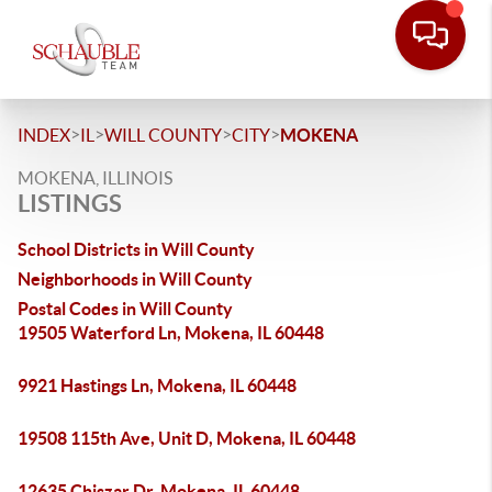
>
>
>
>
INDEX
IL
WILL COUNTY
CITY
MOKENA
MOKENA, ILLINOIS
LISTINGS
School Districts in Will County
Neighborhoods in Will County
Postal Codes in Will County
19505 Waterford Ln, Mokena, IL 60448
9921 Hastings Ln, Mokena, IL 60448
19508 115th Ave, Unit D, Mokena, IL 60448
12635 Chiszar Dr, Mokena, IL 60448