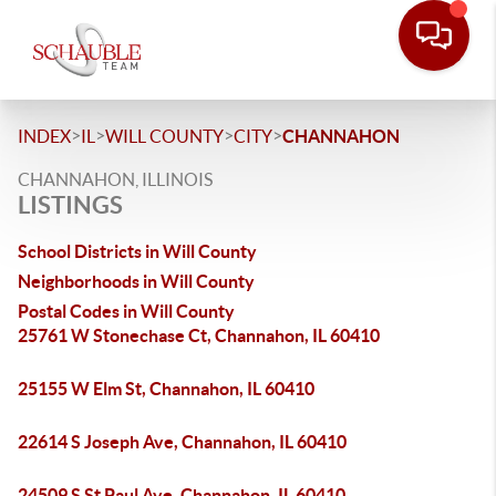
>
>
>
>
INDEX
IL
WILL COUNTY
CITY
CHANNAHON
CHANNAHON, ILLINOIS
LISTINGS
School Districts in Will County
Neighborhoods in Will County
Postal Codes in Will County
25761 W Stonechase Ct, Channahon, IL 60410
25155 W Elm St, Channahon, IL 60410
22614 S Joseph Ave, Channahon, IL 60410
24509 S St Paul Ave, Channahon, IL 60410