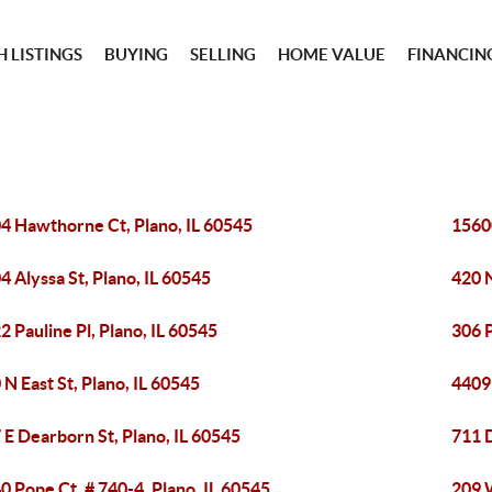
 LISTINGS
BUYING
SELLING
HOME VALUE
FINANCIN
4 Hawthorne Ct, Plano, IL 60545
15600
4 Alyssa St, Plano, IL 60545
420 N
2 Pauline Pl, Plano, IL 60545
306 P
 N East St, Plano, IL 60545
4409 
 E Dearborn St, Plano, IL 60545
711 
0 Pope Ct, # 740-4, Plano, IL 60545
209 W