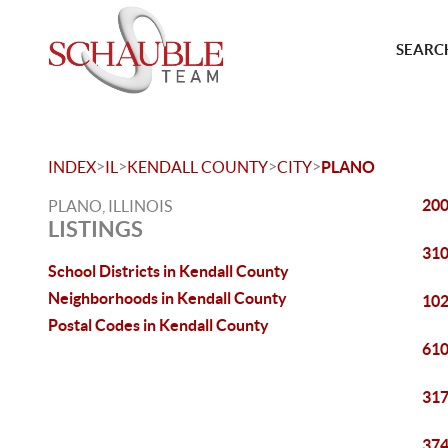
SEARCH
>
>
>
>
INDEX
IL
KENDALL COUNTY
CITY
PLANO
200
PLANO, ILLINOIS
LISTINGS
310
School Districts in Kendall County
Neighborhoods in Kendall County
102
Postal Codes in Kendall County
610
317
374