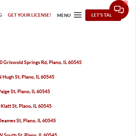
G
GET YOUR LICENSE!
LET'S TALK
MENU
 Griswold Springs Rd, Plano, IL 60545
 Hugh St, Plano, IL 60545
aige St, Plano, IL 60545
Klatt St, Plano, IL 60545
Deames St, Plano, IL 60545
 South St, Plano, IL 60545